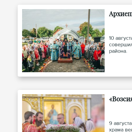
Архиеп
10 авгус
совершил
района.
«Возси
9 август
храма ве