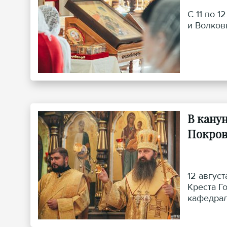
С 11 по 
и Волков
В кану
Покров
12 авгус
Креста Г
кафедрал