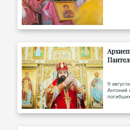
Архиеп
Пантел
9 август
Антоний 
погибших