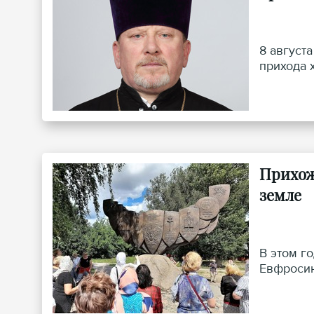
8 август
прихода 
Прихож
земле
В этом г
Евфросин