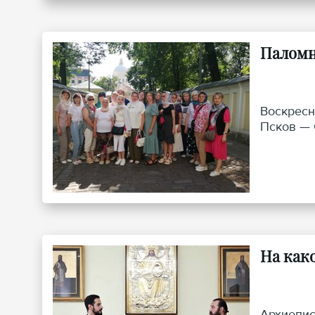
Паломн
Воскресн
Псков — 
На как
Архиепис