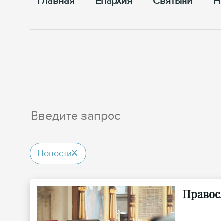
Главная
Епархия
Cвятыни
Н
Новости
Правос