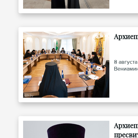
Архиеп
8 август
Вениамин
Архиеп
пресви