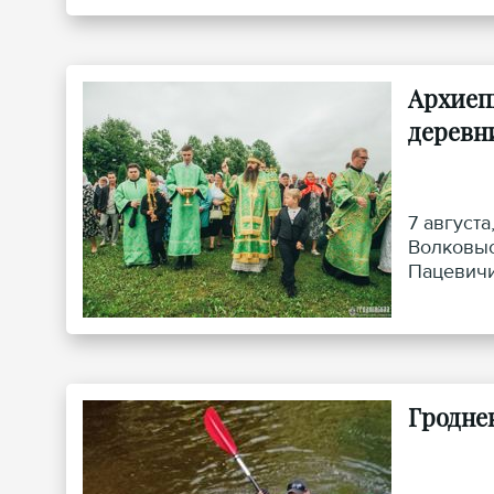
Архиеп
деревн
7 август
Волковыс
Пацевичи
Гродне