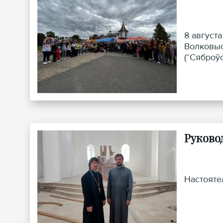
8 август
Волковыс
(“Сяброўс
Руково
Настояте