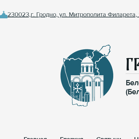
230023,г. Гродно, ул. Митрополита Филарета, 
Г
Бел
(Бе