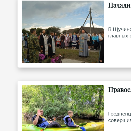
Начали
В Щучинс
главных 
Правос
Гродненц
совершил