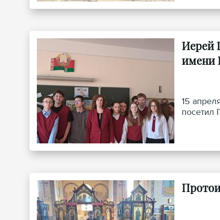
Иерей 
имени Е
15 апрел
посетил 
Протои