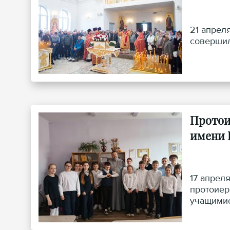
21 апрел
совершил
Протои
имени 
17 апрел
протоиер
учащимис