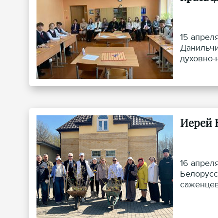
15 апрел
Данильчи
духовно-
базе гос
Иерей 
16 апрел
Белорусс
саженцев