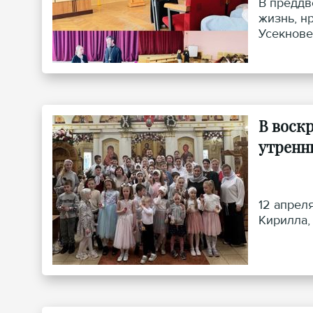
В преддв
жизнь, н
Усекнове
В воск
утренн
12 апрел
Кирилла,