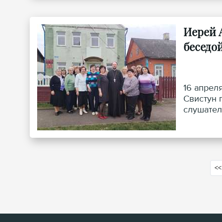
Иерей 
беседой
16 апрел
Свистун 
слушател
ответил 
трапезе.
<<