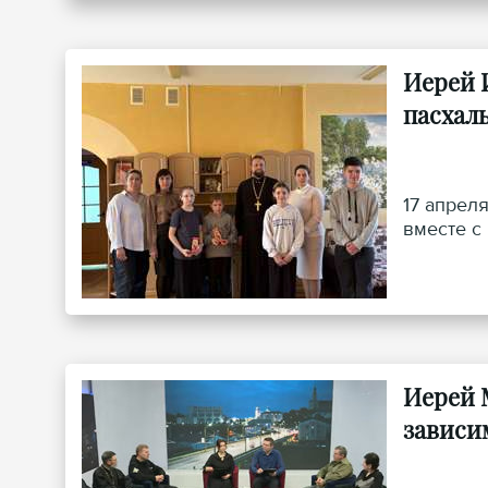
Иерей 
пасхал
17 апрел
вместе с
Иерей 
зависи