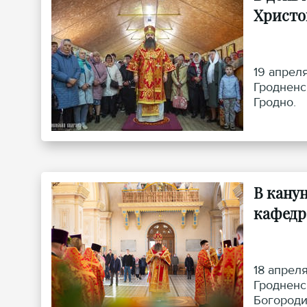
Христов
19 апрел
Гродненс
Гродно.
В кану
кафедр
18 апрел
Гродненс
Богороди