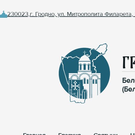
230023,г. Гродно, ул. Митрополита Филарета, 
Г
Бел
(Бе