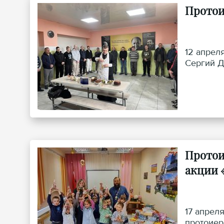
Протои
12 апрел
Сергий Д
Протои
акции 
17 апрел
протоиер