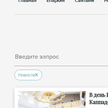
Главная
Епархия
Cвятыни
Н
Новости
В день
Каппад