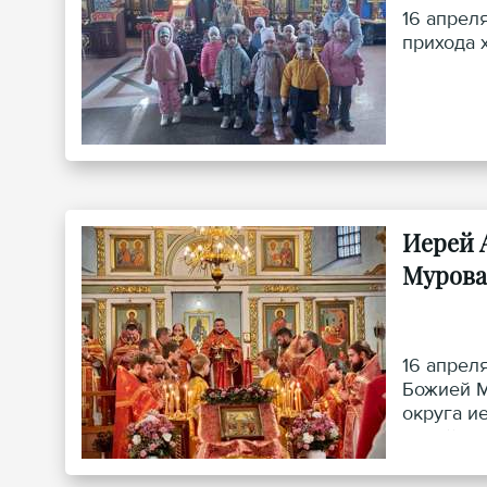
16 апрел
прихода 
Иерей 
Мурова
16 апрел
Божией М
округа и
иерей Иг
района и