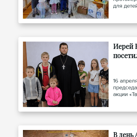
для дете
Иерей 
посети
16 апрел
председа
акции «Т
В день