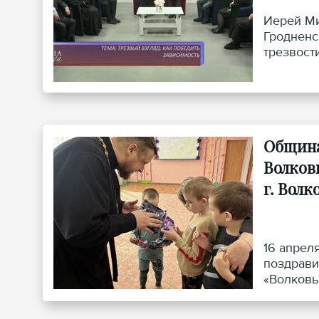
Иерей Ми
Гродненс
трезвост
города» 
Община
Волков
г. Вол
16 апрел
поздрави
«Волковы
учрежден