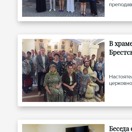
преподав
учебного
В храм
Брестс
Настояте
церковно
Беседа