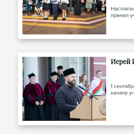
Настояте
принял у
Иерей 
1 сентяб
началу у