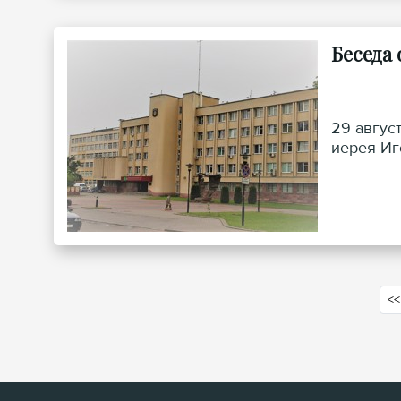
Беседа
29 авгус
иерея Иг
<<