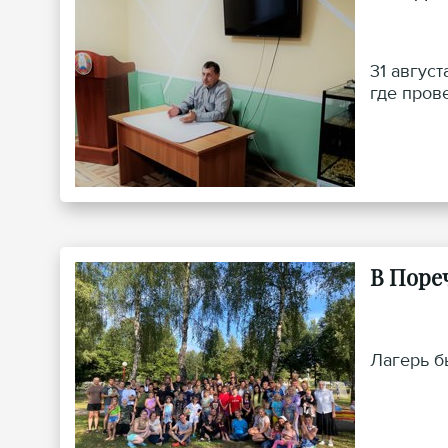
31 авгус
где пров
В Поре
Лагерь б