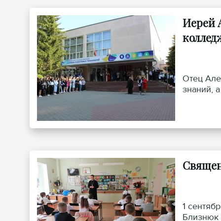
Иерей 
коллед
Отец Але
знаний, 
Священ
1 сентяб
Близнюк 