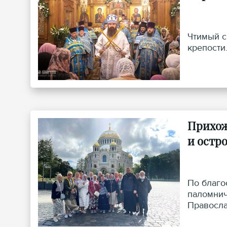
Чтимый с
крепости
Прихож
и остр
По благо
паломнич
Правосла