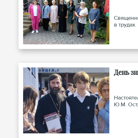
Священни
в трудах.
День з
Настояте
Ю.М. Ост