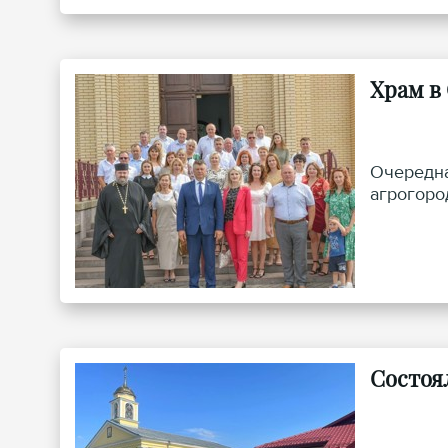
Храм в
Очередна
агрогоро
Состоя