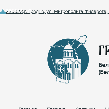
230023,г. Гродно, ул. Митрополита Филарета, 
Г
Бел
(Бе