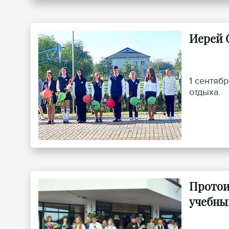
Иерей 
1 сентяб
отдыха.
Протои
учебны