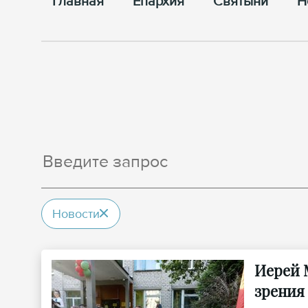
Главная
Епархия
Cвятыни
Н
Новости
Иерей 
зрения