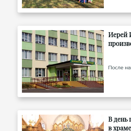
Иерей 
произв
После на
В день
в храм