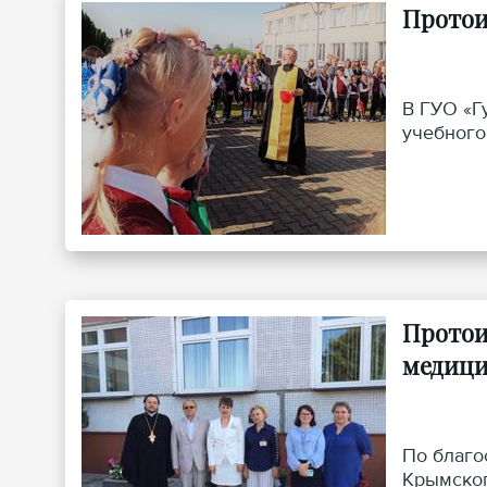
Протои
В ГУО «Г
учебного
Протои
медици
По благо
Крымског