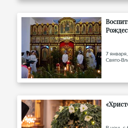
Воспит
Рождес
7 января
Свято-Вл
«Христ
В ночь с