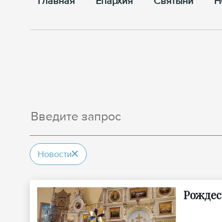
Главная
Епархия
Cвятыни
Н
Новости
Рождес