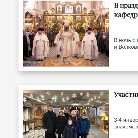
В праз
кафедр
В ночь с
и Волков
Участн
3-4 янва
знакомст