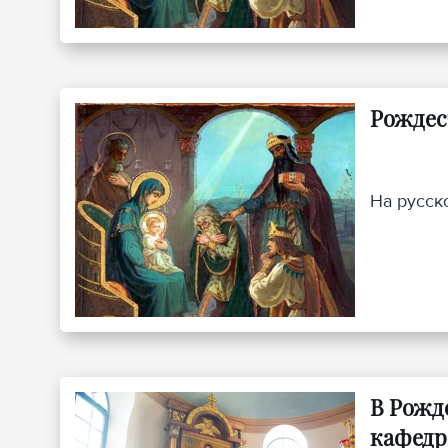
Рождес
На русск
В Рожд
кафедр