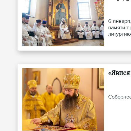
6 января
памяти п
литургию
«Явися
Соборное