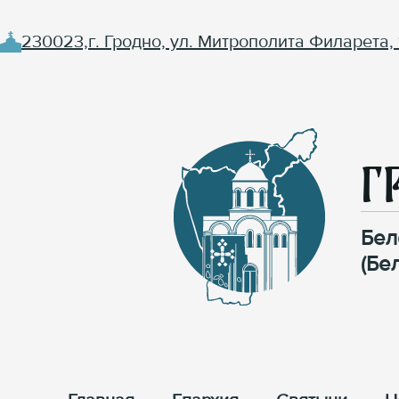
230023,г. Гродно, ул. Митрополита Филарета, 
Г
Бел
(Бе