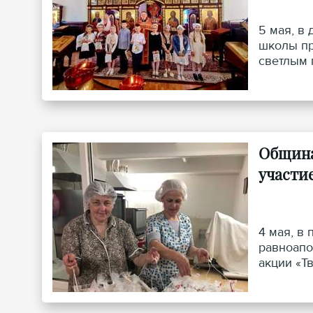
5 мая, в
школы пр
светлым 
Община
участи
4 мая, в
равноапо
акции «Т