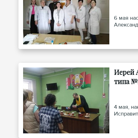
6 мая на
Александ
Иерей 
типа №
4 мая, н
Исправит