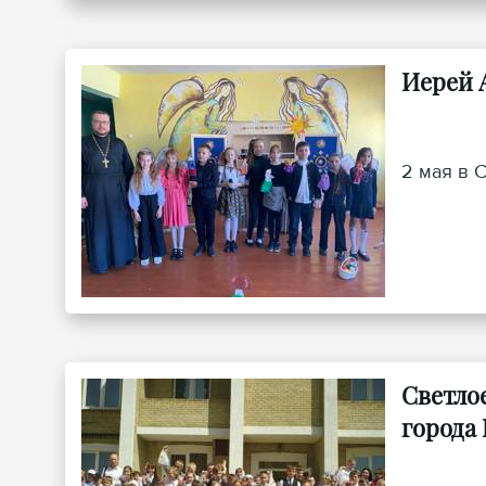
Иерей 
2 мая в 
Светло
города