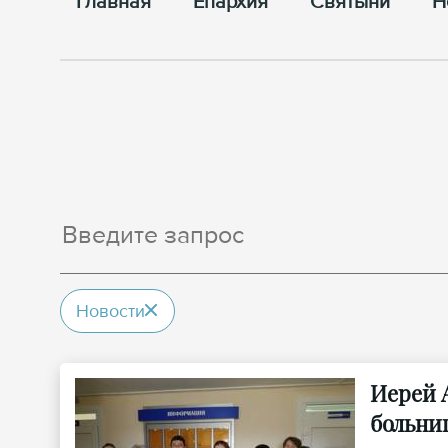
Главная
Епархия
Cвятыни
Н
Новости
Иерей 
больни