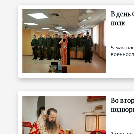
В день
полк
5 мая на
военносл
Во вто
подвор