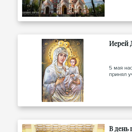
Иерей 
5 мая на
принял у
В день