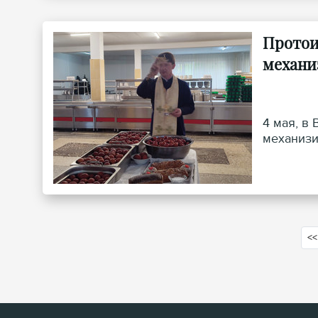
Протои
механи
4 мая, в
механизи
<<