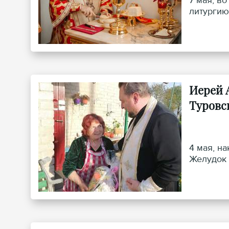
7 мая, в
литургию
Иерей 
Туровс
4 мая, н
Желудок 