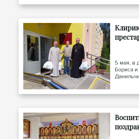
Клирик
преста
5 мая, в
Бориса и
Данильчи
«Гроднен
Воспит
поздра