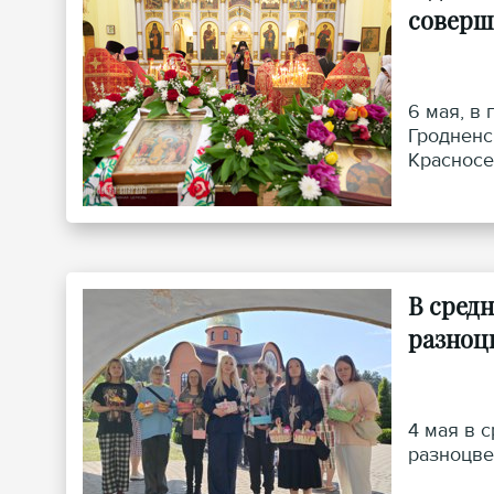
соверш
6 мая, в
Гродненс
Красносе
В сред
разноц
4 мая в 
разноцве