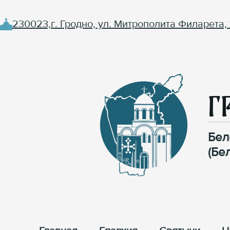
230023,г. Гродно, ул. Митрополита Филарета, 
Г
Бел
(Бе