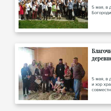
5 мая, в
Богороди
Благоч
деревн
5 мая, в
и хор хр
совместн