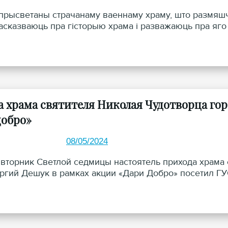
прысветаны страчанаму ваеннаму храму, што размяшча
асказваюць пра гісторыю храма і разважаюць пра яго а
 храма святителя Николая Чудотворца гор
добро»
08/05/2024
о вторник Светлой седмицы настоятель прихода храма
ргий Дешук в рамках акции «Дари Добро» посетил ГУ