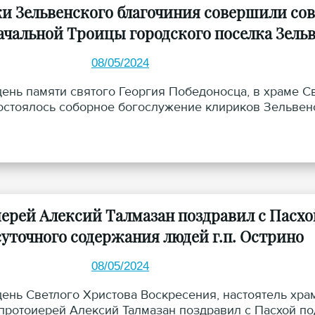
и Зельвенского благочиния совершили сов
чальной Троицы городского поселка Зель
08/05/2024
 день памяти святого Георгия Победоносца, в храме 
остоялось соборное богослужение клириков Зельвен
ерей Алексий Талмазан поздравил с Пасхо
суточного содержания людей г.п. Острино
08/05/2024
 день Светлого Христова Воскресения, настоятель хр
протоиерей Алексий Талмазан поздравил с Пасхой п