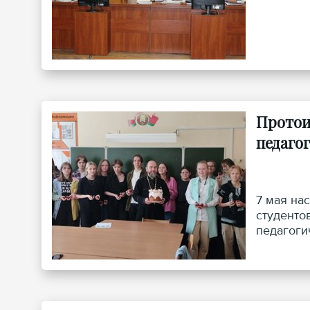
Протои
педаго
7 мая на
студенто
педагоги