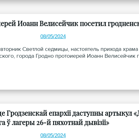
ерей Иоанн Велисейчик посетил гродненс
08/05/2024
о вторник Светлой седмицы, настоятель прихода хра
кого, города Гродно протоиерей Иоанн Велисейчик п
це Гродзенскай епархіі даступны артыкул «
а ў лагеры 26-й пяхотнай дывізіі»
08/05/2024