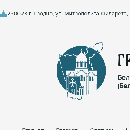
230023,г. Гродно, ул. Митрополита Филарета, 
Г
Бел
(Бе