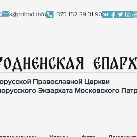
1
k@prihod.info
+375 152 39 31 90
родненская Епар
орусской Православной Церкви
лорусского Экзархата Московского Патр