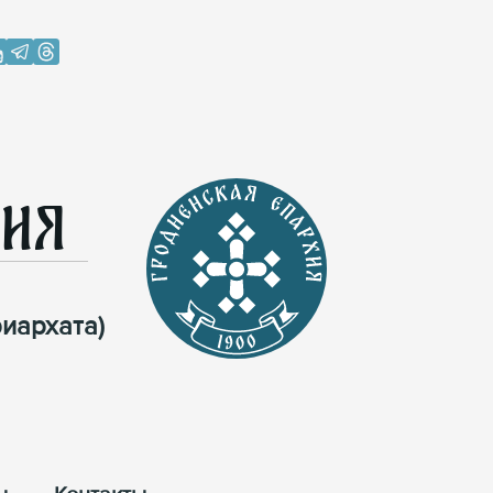
хия
иархата)