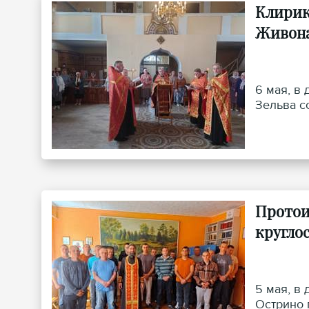
Клирик
Живона
6 мая, в
Зельва с
Протои
кругло
5 мая, в
Острино 