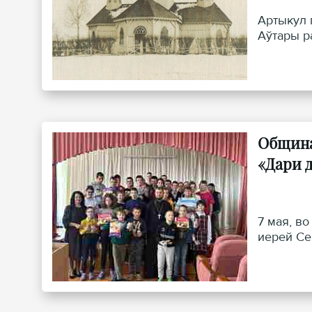
Артыкул 
Аўтары р
Община
«Дари 
7 мая, в
иерей Се