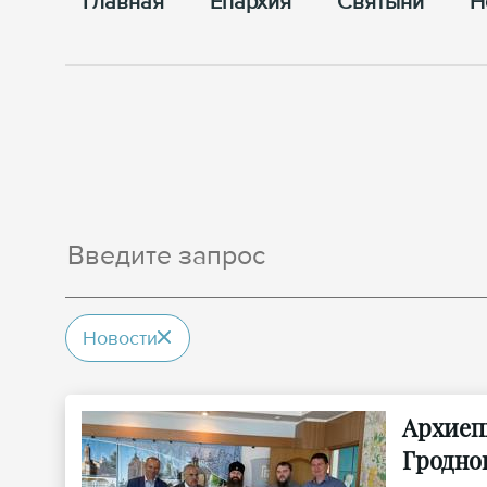
Главная
Епархия
Cвятыни
Н
Новости
Архиеп
Гродно