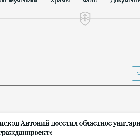
овомученики
Храмы
Фото
Документ
ископ Антоний посетил областное унитар
гражданпроект»