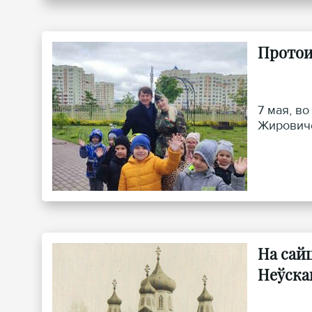
Протои
7 мая, в
Жировичс
На сай
Неўскаг