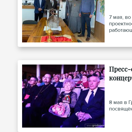
7 мая, в
проектно
работающ
Пресс-
концер
8 мая в 
посвящён