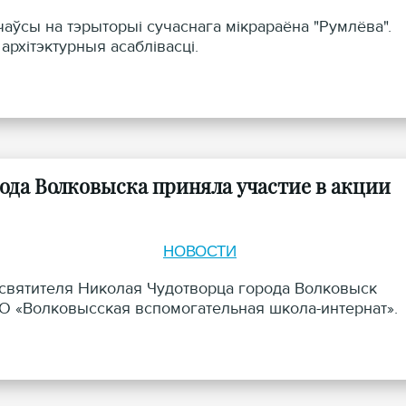
ўсы на тэрыторыі сучаснага мікрараёна "Румлёва".
рхітэктурныя асаблівасці.
ода Волковыска приняла участие в акции
НОВОСТИ
 святителя Николая Чудотворца города Волковыск
О «Волковысская вспомогательная школа-интернат».