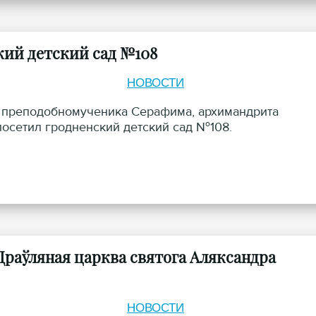
кий детский сад №108
НОВОСТИ
ма преподобномученика Серафима, архимандрита
осетил гродненский детский сад №108.
Драўляная царква святога Аляксандра
НОВОСТИ