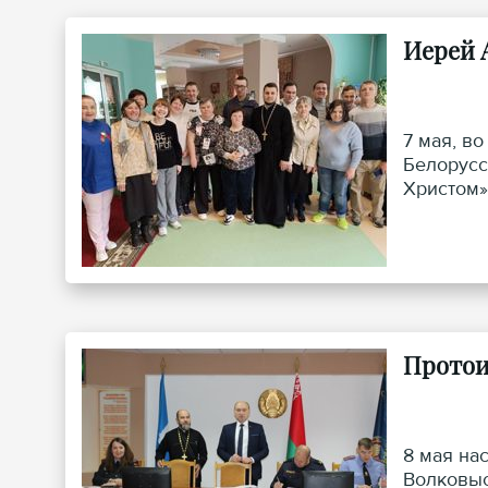
Иерей 
7 мая, в
Белорусс
Христом»
городско
Протои
8 мая на
Волковыс