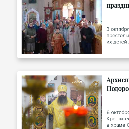
праздн
3 октябр
престоль
их детей
Архиеп
Подоро
6 октябр
Крестите
в храме 