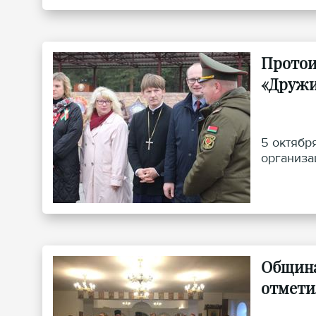
Протои
«Дружи
5 октябр
организа
Община
отмети