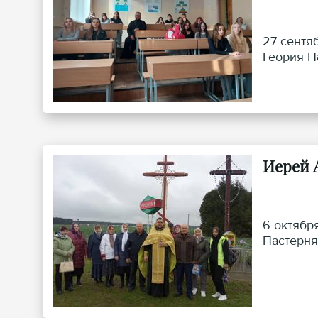
27 сентя
Геория П
Иерей 
6 октябр
Пастерня