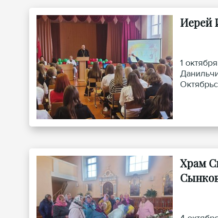
Иерей 
1 октябр
Данильчи
Октябрьс
Храм С
Сынко