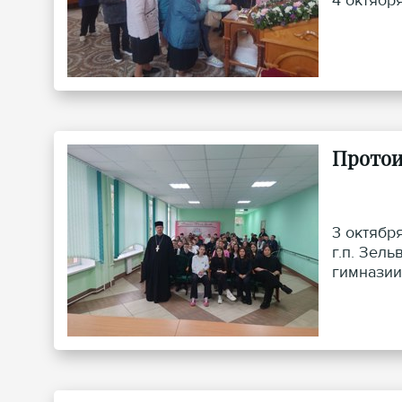
4 октябр
Протои
3 октябр
г.п. Зел
гимназии