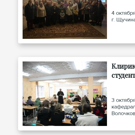
4 октябр
г. Щучина
Клирик
студен
3 октябр
кафедрал
Волочков
факульте