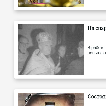
На епа
В работе
попытка 
Состоя