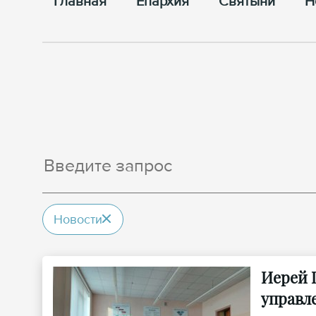
Главная
Епархия
Cвятыни
Н
Новости
Иерей 
управл