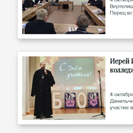
Вертелиш
Перец вс
Иерей 
коллед
4 октябр
Данильчи
участие 