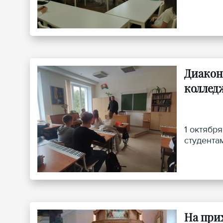
Диакон
коллед
1 октябр
студента
На при