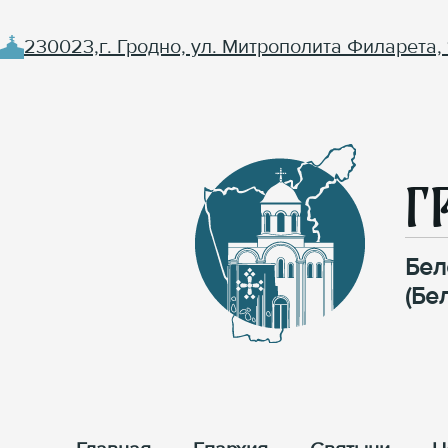
230023,г. Гродно, ул. Митрополита Филарета, 
Г
Бел
(Бе