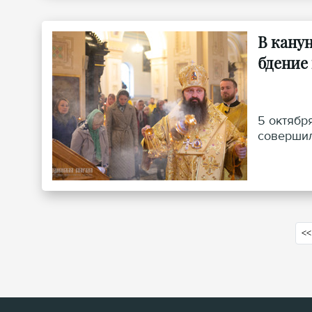
В кану
бдение
5 октябр
совершил
<<