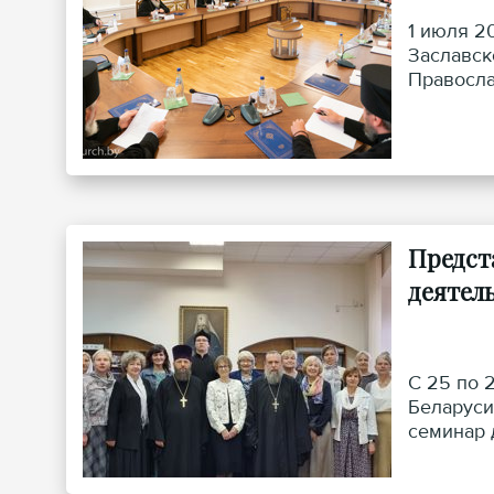
1 июля 2
Заславск
Правосла
Предст
деятел
С 25 по 
Беларуси
семинар 
Правосла