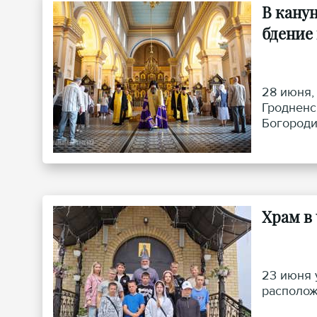
В кану
бдение
28 июня,
Гродненс
Богороди
Храм в
23 июня 
располож