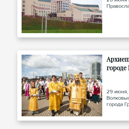
Правосла
Архиеп
городе
29 июня,
Волковыс
города Г