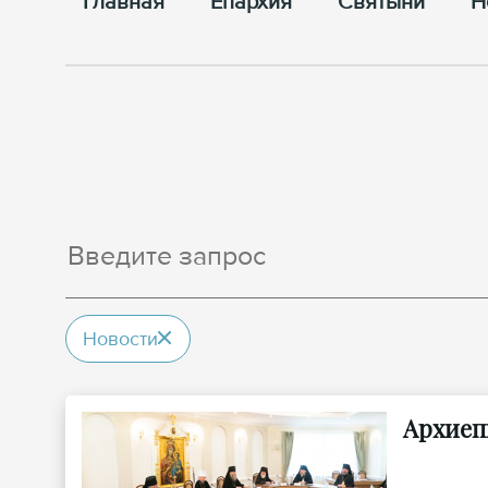
Главная
Епархия
Cвятыни
Н
Новости
Архиеп