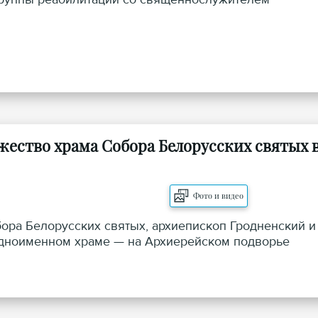
жество храма Собора Белорусских святых 
Фото и видео
бора Белорусских святых, архиепископ Гродненский и
дноименном храме — на Архиерейском подворье