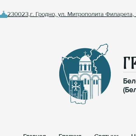
230023,г. Гродно, ул. Митрополита Филарета, 
Г
Бел
(Бе