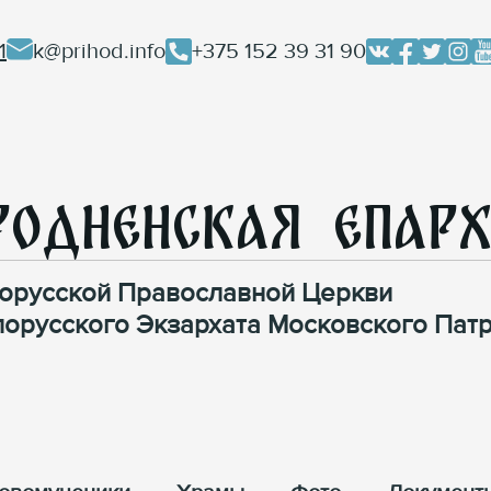
1
k@prihod.info
+375 152 39 31 90
родненская Епар
орусской Православной Церкви
лорусского Экзархата Московского Патр