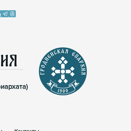
хия
иархата)