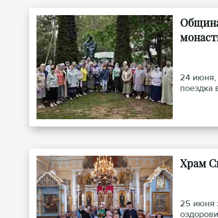
Община
монаст
24 июня,
поездка 
Храм С
25 июня 
оздорови