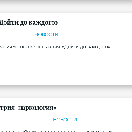
Дойти до каждого»
НОВОСТИ
циям состоялась акция «Дойти до каждого».
атрия-наркология»
НОВОСТИ
 группы реабилитации со священнослужителем