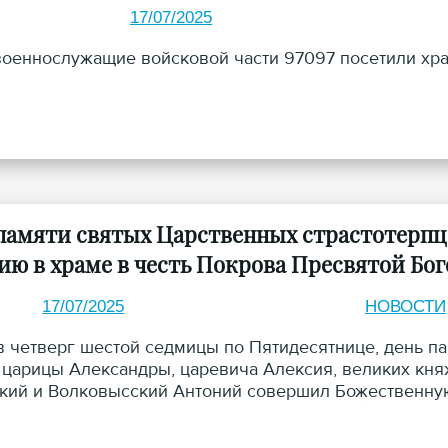
17/07/2025
военнослужащие войсковой части 97097 посетили хра
 памяти святых Царственных страстотерп
ию в храме в честь Покрова Пресвятой Б
17/07/2025
НОВОСТИ
 в четверг шестой седмицы по Пятидесятнице, день п
 царицы Александры, царевича Алексия, великих княж
кий и Волковысский Антоний совершил Божественную
цы деревни Мильковщина Гродненского района.