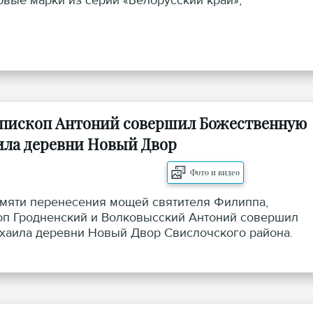
овые марки из серии «Белорусский край»,
епископ Антоний совершил Божественную
ила деревни Новый Двор
Фото и видео
памяти перенесения мощей святителя Филиппа,
коп Гродненский и Волковысский Антоний совершил
хаила деревни Новый Двор Свислочского района.