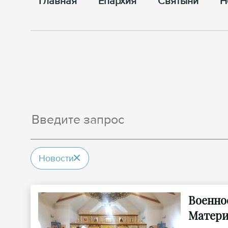
Главная
Епархия
Cвятыни
Н
Новости
Военно
Матери