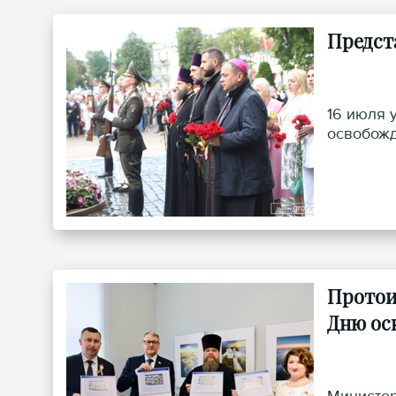
Предст
16 июля 
освобожд
Протои
Дню ос