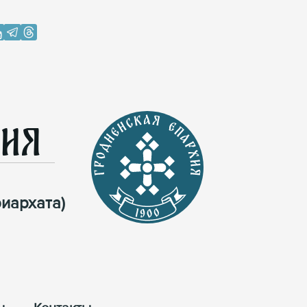
хия
иархата)