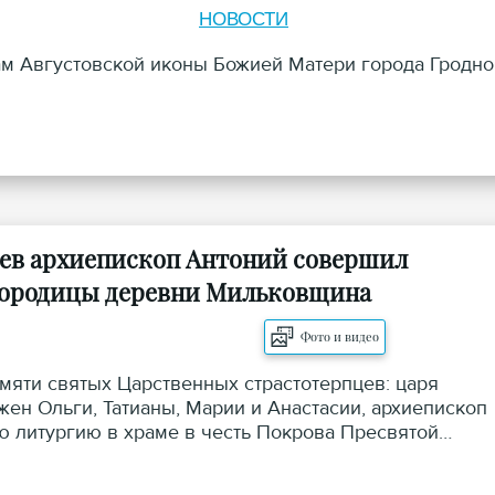
НОВОСТИ
м Августовской иконы Божией Матери города Гродно
цев архиепископ Антоний совершил
огородицы деревни Мильковщина
Фото и видео
амяти святых Царственных страстотерпцев: царя
ен Ольги, Татианы, Марии и Анастасии, архиепископ
 литургию в храме в честь Покрова Пресвятой