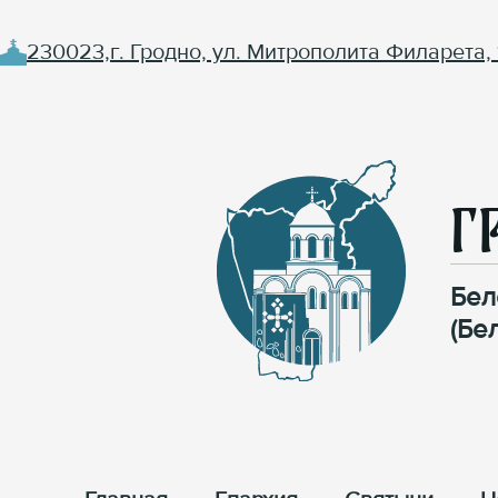
230023,г. Гродно, ул. Митрополита Филарета, 
Г
Бел
(Бе