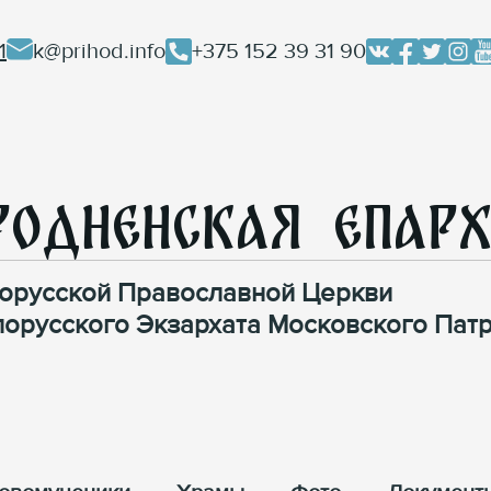
1
k@prihod.info
+375 152 39 31 90
родненская Епар
орусской Православной Церкви
лорусского Экзархата Московского Патр