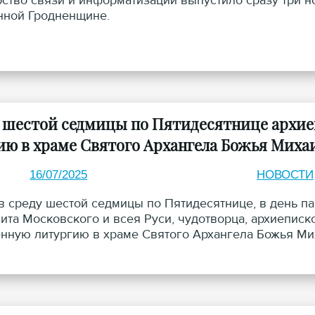
ство связи и информатизации выпустило сразу три н
ной Гродненщине.
у шестой седмицы по Пятидесятнице архи
ию в храме Святого Архангела Божья Миха
16/07/2025
НОВОСТИ
 в среду шестой седмицы по Пятидесятнице, в день 
ита Московского и всея Руси, чудотворца, архиепис
нную литургию в храме Святого Архангела Божья Ми