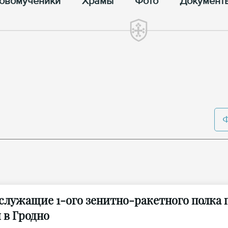
овомученики
Храмы
Фото
Документ
служащие 1-ого зенитно-ракетного полка
 в Гродно