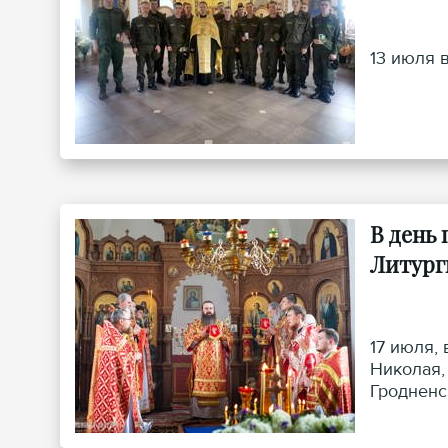
13 июля 
В день
Литург
17 июля,
Николая,
Гродненс
Богороди