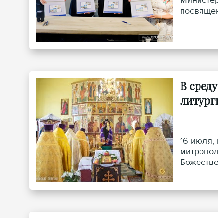
Министер
посвящен
В сред
литург
16 июля,
митропол
Божестве