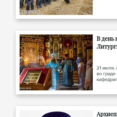
В день
Литург
21 июля,
во граде
кафедрал
Архиеп