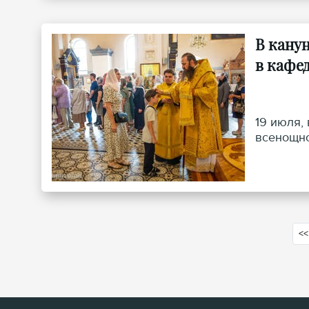
В кану
в кафе
19 июля,
всенощно
<<