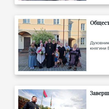
Общест
Духовник
княгини 
Заверш