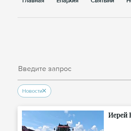
Главная
Епархия
Cвятыни
Н
Новости
Иерей 