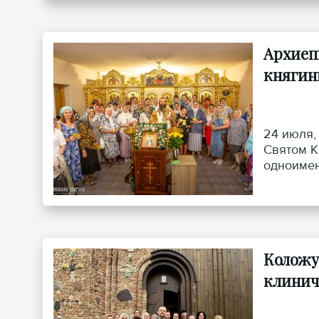
Архиеп
княгин
24 июля,
Святом К
одноимен
Коложу
клинич