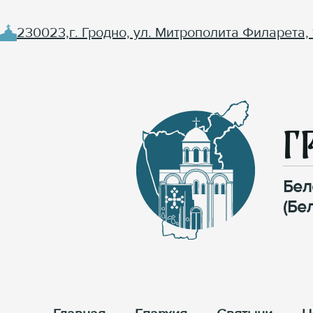
230023,г. Гродно, ул. Митрополита Филарета, 
Г
Бел
(Бе