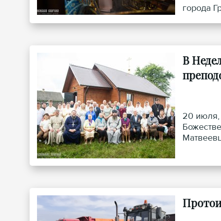
города Г
В Неде
препод
20 июля,
Божестве
Матвеевц
Протои