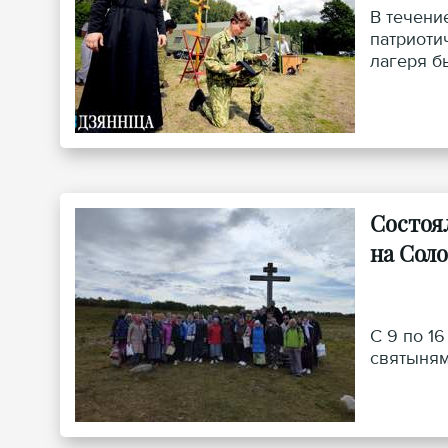
В течени
патриоти
лагеря б
Состоя
на Сол
С 9 по 1
святыням