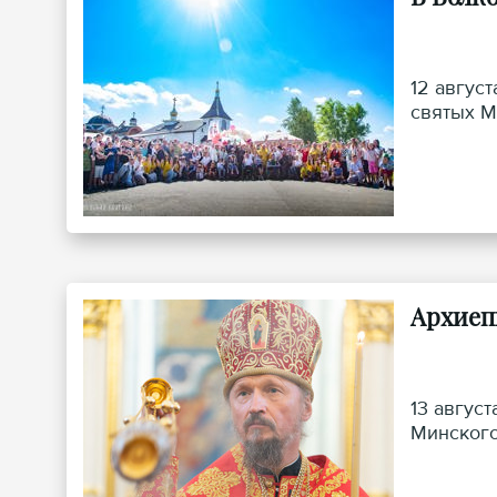
12 авгус
святых М
Архиеп
13 авгус
Минского