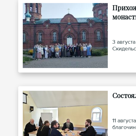
Прихож
монаст
3 август
Скидельс
Состоя
11 авгус
благочин