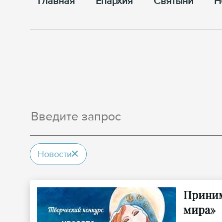
Главная
Епархия
Cвятыни
Н
Новости
Приним
мира»