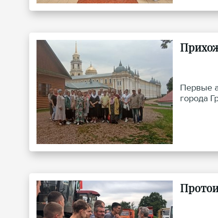
Прихож
Первые а
города Г
Протои