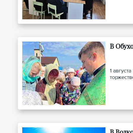
В Обух
1 август
торжеств
В Волк