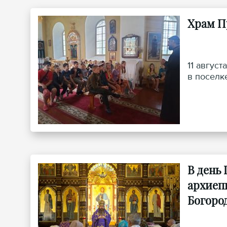
Храм П
11 авгус
в поселк
В день
архиеп
Богоро