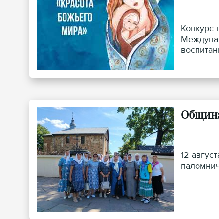
Конкурс 
Междунар
воспитан
выявлени
ближнего
Община
12 авгус
паломнич