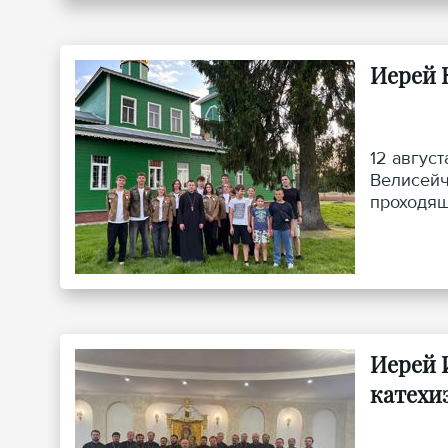
Иерей 
12 авгус
Велисейч
проходящ
Иерей 
катехи