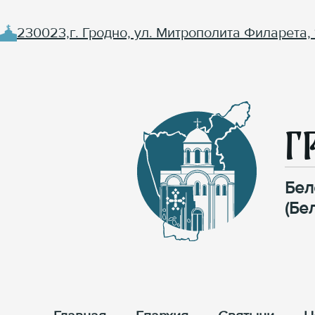
230023,г. Гродно, ул. Митрополита Филарета, 
Г
Бел
(Бе