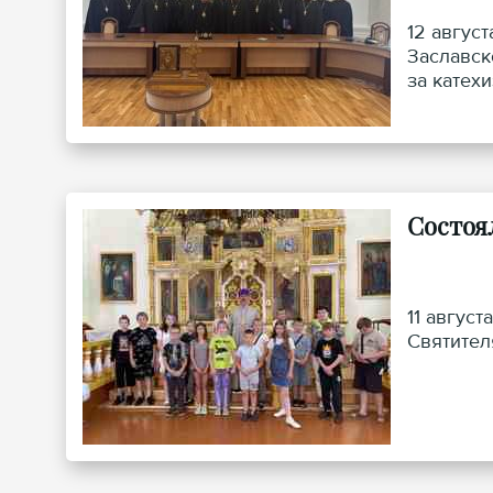
12 авгус
Заславск
за катех
Состоя
11 авгус
Святител