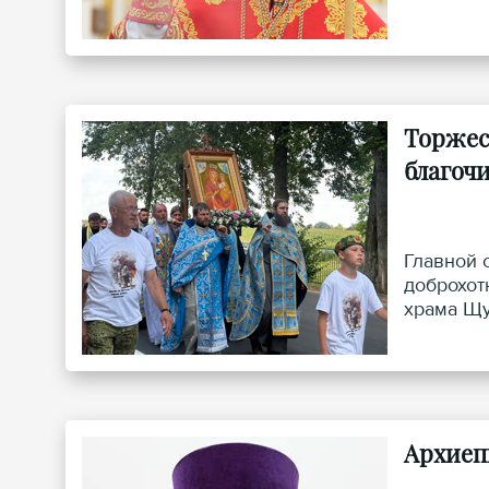
Торжес
благоч
Главной 
доброхот
храма Щу
Архиеп