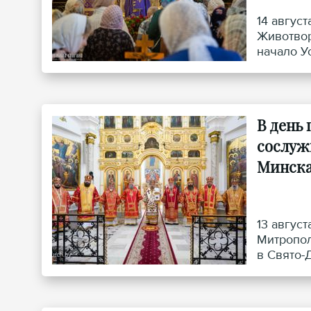
14 авгус
Животвор
начало У
кафедрал
В день
сослуж
Минск
13 авгус
Митропол
в Свято-