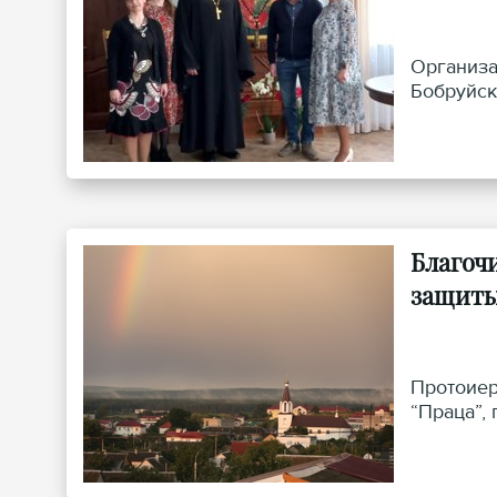
Организа
Бобруйск
Благоч
защиты
Протоиер
“Праца”,