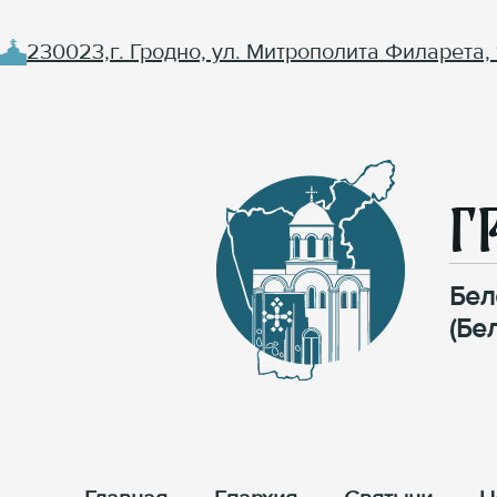
230023,г. Гродно, ул. Митрополита Филарета, 
Г
Бел
(Бе