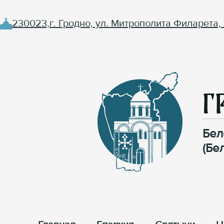
230023,г. Гродно, ул. Митрополита Филарета, 
Г
Бел
(Бе