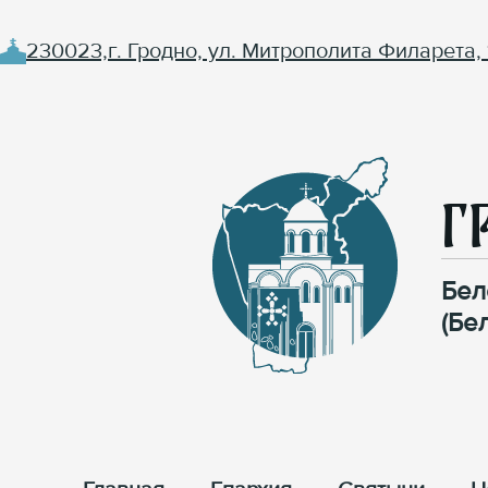
230023,г. Гродно, ул. Митрополита Филарета, 
Г
Бел
(Бе